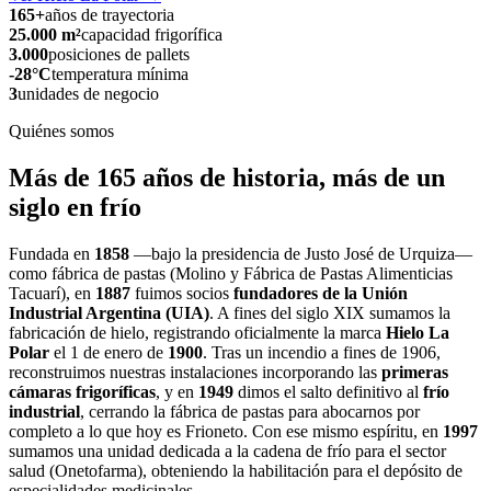
165+
años de trayectoria
25.000 m²
capacidad frigorífica
3.000
posiciones de pallets
-28°C
temperatura mínima
3
unidades de negocio
Quiénes somos
Más de 165 años de historia, más de un
siglo en frío
Fundada en
1858
—bajo la presidencia de Justo José de Urquiza—
como fábrica de pastas (Molino y Fábrica de Pastas Alimenticias
Tacuarí), en
1887
fuimos socios
fundadores de la Unión
Industrial Argentina (UIA)
. A fines del siglo XIX sumamos la
fabricación de hielo, registrando oficialmente la marca
Hielo La
Polar
el 1 de enero de
1900
. Tras un incendio a fines de 1906,
reconstruimos nuestras instalaciones incorporando las
primeras
cámaras frigoríficas
, y en
1949
dimos el salto definitivo al
frío
industrial
, cerrando la fábrica de pastas para abocarnos por
completo a lo que hoy es Frioneto. Con ese mismo espíritu, en
1997
sumamos una unidad dedicada a la cadena de frío para el sector
salud (Onetofarma), obteniendo la habilitación para el depósito de
especialidades medicinales.